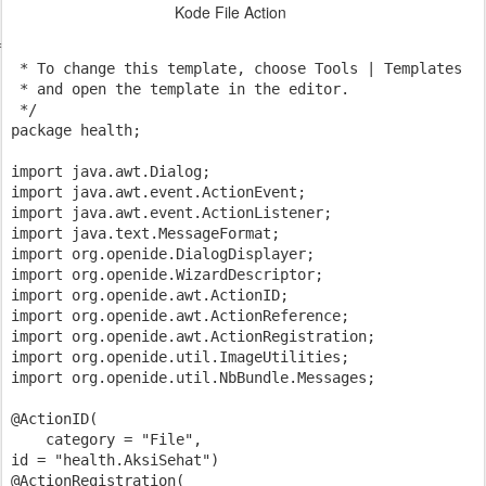
Kode File Action


 * To change this template, choose Tools | Templates

 * and open the template in the editor.

 */

package health;

import java.awt.Dialog;

import java.awt.event.ActionEvent;

import java.awt.event.ActionListener;

import java.text.MessageFormat;

import org.openide.DialogDisplayer;

import org.openide.WizardDescriptor;

import org.openide.awt.ActionID;

import org.openide.awt.ActionReference;

import org.openide.awt.ActionRegistration;

import org.openide.util.ImageUtilities;

import org.openide.util.NbBundle.Messages;

@ActionID(

    category = "File",

id = "health.AksiSehat")

@ActionRegistration(
