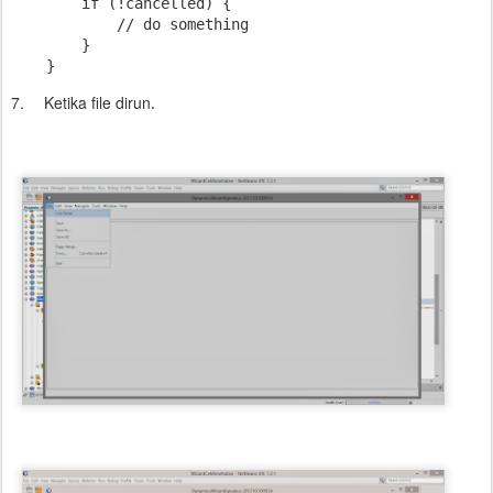
        if (!cancelled) {

            // do something

        }

7.
Ketika file dirun
.