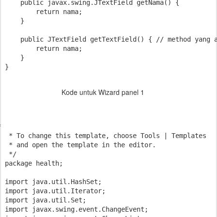
    public javax.swing.JTextField getNama() {

        return nama;

    }

    public JTextField getTextField() { // method yang a
        return nama;

    }

Kode untuk Wizard panel 1


 * To change this template, choose Tools | Templates

 * and open the template in the editor.

 */

package health;

import java.util.HashSet;

import java.util.Iterator;

import java.util.Set;

import javax.swing.event.ChangeEvent;
