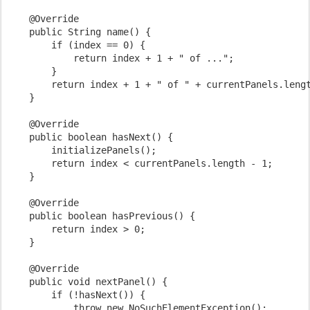
    @Override

    public String name() {

        if (index == 0) {

            return index + 1 + " of ...";

        }

        return index + 1 + " of " + currentPanels.lengt
    }

    @Override

    public boolean hasNext() {

        initializePanels();

        return index < currentPanels.length - 1;

    }

    @Override

    public boolean hasPrevious() {

        return index > 0;

    }

    @Override

    public void nextPanel() {

        if (!hasNext()) {

            throw new NoSuchElementException();
