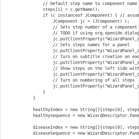
                // Default step name to component name 
                steps[i] = c.getName();

                if (c instanceof JComponent) { // assum
                    JComponent jc = (JComponent) c;

                    // Sets step number of a component

                    // TODO if using org.openide.dialog
                    jc.putClientProperty("WizardPanel_c
                    // Sets steps names for a panel

                    jc.putClientProperty("WizardPanel_c
                    // Turn on subtitle creation on eac
                    jc.putClientProperty("WizardPanel_a
                    // Show steps on the left side with
                    jc.putClientProperty("WizardPanel_c
                    // Turn on numbering of all steps

                    jc.putClientProperty("WizardPanel_c
                }

            }

            healthyIndex = new String[]{steps[0], steps
            healthySequence = new WizardDescriptor.Pane
            diseaseIndex = new String[]{steps[0], steps
            diseaseSequence = new WizardDescriptor.Pane