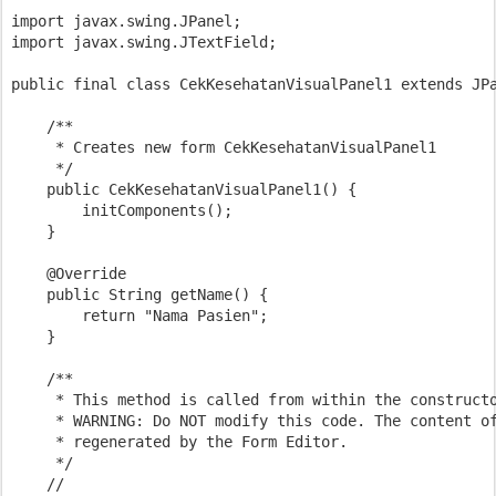
import javax.swing.JPanel;

import javax.swing.JTextField;

public final class CekKesehatanVisualPanel1 extends JPa
    /**

     * Creates new form CekKesehatanVisualPanel1

     */

    public CekKesehatanVisualPanel1() {

        initComponents();

    }

    @Override

    public String getName() {

        return "Nama Pasien";

    }

    /**

     * This method is called from within the constructo
     * WARNING: Do NOT modify this code. The content of
     * regenerated by the Form Editor.

     */

    // 