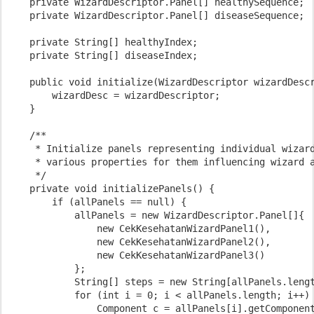
    private WizardDescriptor.Panel[] healthySequence;

    private WizardDescriptor.Panel[] diseaseSequence;

    private String[] healthyIndex;

    private String[] diseaseIndex;

    public void initialize(WizardDescriptor wizardDescr
        wizardDesc = wizardDescriptor;

    }

    /**

     * Initialize panels representing individual wizard
     * various properties for them influencing wizard a
     */

    private void initializePanels() {

        if (allPanels == null) {

            allPanels = new WizardDescriptor.Panel[]{

                new CekKesehatanWizardPanel1(),

                new CekKesehatanWizardPanel2(),

                new CekKesehatanWizardPanel3()

            };

            String[] steps = new String[allPanels.lengt
            for (int i = 0; i < allPanels.length; i++) 
                Component c = allPanels[i].getComponent