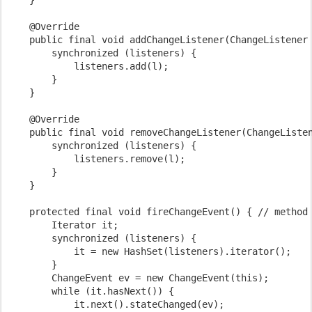
    @Override

    public final void addChangeListener(ChangeListener 
        synchronized (listeners) {

            listeners.add(l);

        }

    }

    @Override

    public final void removeChangeListener(ChangeListen
        synchronized (listeners) {

            listeners.remove(l);

        }

    }

    protected final void fireChangeEvent() { // method 
        Iterator
 it;

        synchronized (listeners) {

            it = new HashSet
(listeners).iterator();

        }

        ChangeEvent ev = new ChangeEvent(this);

        while (it.hasNext()) {

            it.next().stateChanged(ev);
