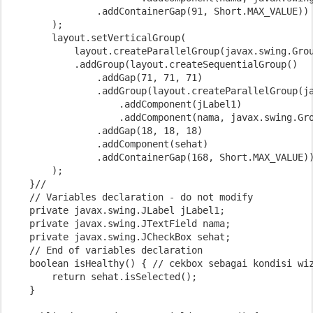
                .addContainerGap(91, Short.MAX_VALUE))

        );

        layout.setVerticalGroup(

            layout.createParallelGroup(javax.swing.Grou
            .addGroup(layout.createSequentialGroup()

                .addGap(71, 71, 71)

                .addGroup(layout.createParallelGroup(ja
                    .addComponent(jLabel1)

                    .addComponent(nama, javax.swing.Gro
                .addGap(18, 18, 18)

                .addComponent(sehat)

                .addContainerGap(168, Short.MAX_VALUE))
        );

    }// 
    // Variables declaration - do not modify           
    private javax.swing.JLabel jLabel1;

    private javax.swing.JTextField nama;

    private javax.swing.JCheckBox sehat;

    // End of variables declaration                   

    boolean isHealthy() { // cekbox sebagai kondisi wiz
        return sehat.isSelected();

    }
