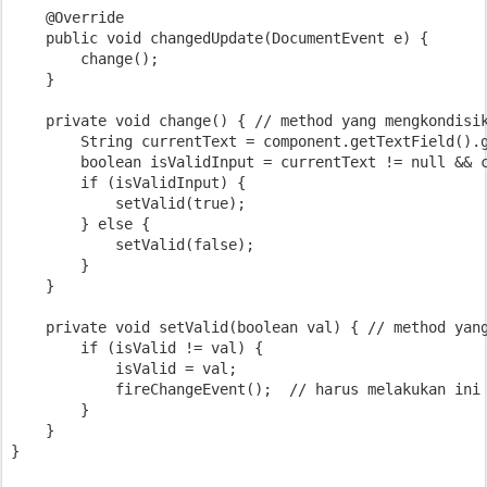
    @Override

    public void changedUpdate(DocumentEvent e) {

        change();

    }

    private void change() { // method yang mengkondisik
        String currentText = component.getTextField().g
        boolean isValidInput = currentText != null && c
        if (isValidInput) {

            setValid(true);

        } else {

            setValid(false);

        }

    }

    private void setValid(boolean val) { // method yang
        if (isValid != val) {

            isValid = val;

            fireChangeEvent();  // harus melakukan ini 
        }

    }

}
