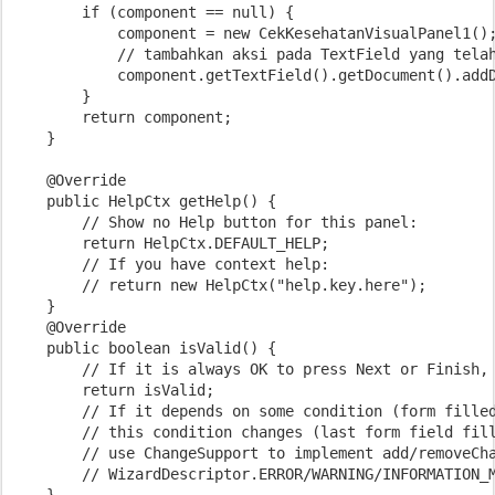
        if (component == null) {

            component = new CekKesehatanVisualPanel1();
            // tambahkan aksi pada TextField yang telah
            component.getTextField().getDocument().addD
        }

        return component;

    }

    @Override

    public HelpCtx getHelp() {

        // Show no Help button for this panel:

        return HelpCtx.DEFAULT_HELP;

        // If you have context help:

        // return new HelpCtx("help.key.here");

    }

    @Override

    public boolean isValid() {

        // If it is always OK to press Next or Finish, 
        return isValid;

        // If it depends on some condition (form filled
        // this condition changes (last form field fill
        // use ChangeSupport to implement add/removeCha
        // WizardDescriptor.ERROR/WARNING/INFORMATION_M
    }
