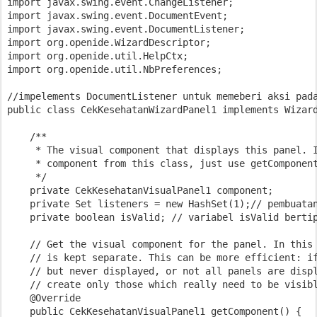
import javax.swing.event.ChangeListener;

import javax.swing.event.DocumentEvent;

import javax.swing.event.DocumentListener;

import org.openide.WizardDescriptor;

import org.openide.util.HelpCtx;

import org.openide.util.NbPreferences;

//impelements DocumentListener untuk memeberi aksi pada
public class CekKesehatanWizardPanel1 implements Wizar
    /**

     * The visual component that displays this panel. I
     * component from this class, just use getComponent
     */

    private CekKesehatanVisualPanel1 component;

    private Set
 listeners = new HashSet
(1);// pembuatan
    private boolean isValid; // variabel isValid bertip
    // Get the visual component for the panel. In this 
    // is kept separate. This can be more efficient: if
    // but never displayed, or not all panels are displ
    // create only those which really need to be visibl
    @Override

    public CekKesehatanVisualPanel1 getComponent() {
