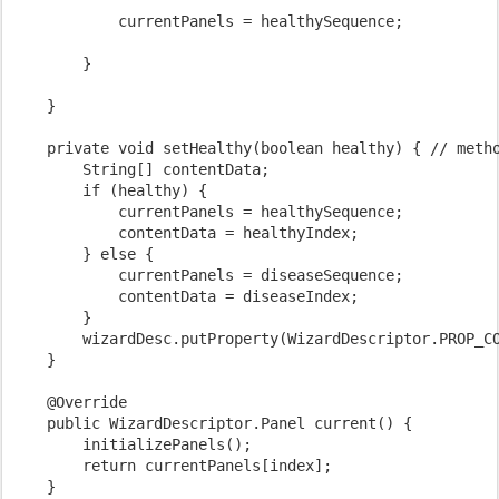
            currentPanels = healthySequence;

        }

    }

    private void setHealthy(boolean healthy) { // metho
        String[] contentData;

        if (healthy) {

            currentPanels = healthySequence;

            contentData = healthyIndex;

        } else {

            currentPanels = diseaseSequence;

            contentData = diseaseIndex;

        }

        wizardDesc.putProperty(WizardDescriptor.PROP_CO
    }

    @Override

    public WizardDescriptor.Panel current() {

        initializePanels();

        return currentPanels[index];

    }
