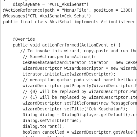
    displayName = "#CTL_AksiSehat")

@ActionReference(path = "Menu/File", position = 1300)

@Messages("CTL_AksiSehat=Cek Sehat")

public final class AksiSehat implements ActionListener 
    @Override

    public void actionPerformed(ActionEvent e) {

       // To invoke this wizard, copy-paste and run the
        // SomeAction.performAction():

        CekKesehatanWizardIterator iterator = new CekKe
        WizardDescriptor wizardDescriptor = new WizardD
        iterator.initialize(wizardDescriptor);

        // menampilan gambar pada visual panel ketika d
        wizardDescriptor.putProperty(WizardDescriptor.P
        // {0} will be replaced by WizardDescriptor.Pan
        // {1} will be replaced by WizardDescriptor.Ite
        wizardDescriptor.setTitleFormat(new MessageForm
        wizardDescriptor.setTitle("Cek Kesehatan");

        Dialog dialog = DialogDisplayer.getDefault().cr
        dialog.setVisible(true);

        dialog.toFront();

        boolean cancelled = wizardDescriptor.getValue()