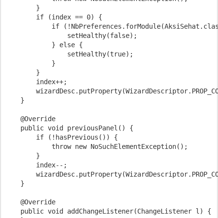
        }

        if (index == 0) {

            if (!NbPreferences.forModule(AksiSehat.clas
                setHealthy(false);

            } else {

                setHealthy(true);

            }

        }

        index++;

        wizardDesc.putProperty(WizardDescriptor.PROP_CO
    }

    @Override

    public void previousPanel() {

        if (!hasPrevious()) {

            throw new NoSuchElementException();

        }

        index--;

        wizardDesc.putProperty(WizardDescriptor.PROP_CO
    }

    @Override

    public void addChangeListener(ChangeListener l) {
