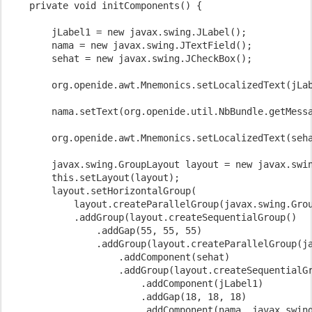
    private void initComponents() {

        jLabel1 = new javax.swing.JLabel();

        nama = new javax.swing.JTextField();

        sehat = new javax.swing.JCheckBox();

        org.openide.awt.Mnemonics.setLocalizedText(jLab
        nama.setText(org.openide.util.NbBundle.getMessa
        org.openide.awt.Mnemonics.setLocalizedText(seha
        javax.swing.GroupLayout layout = new javax.swin
        this.setLayout(layout);

        layout.setHorizontalGroup(

            layout.createParallelGroup(javax.swing.Grou
            .addGroup(layout.createSequentialGroup()

                .addGap(55, 55, 55)

                .addGroup(layout.createParallelGroup(ja
                    .addComponent(sehat)

                    .addGroup(layout.createSequentialGr
                        .addComponent(jLabel1)

                        .addGap(18, 18, 18)

                        .addComponent(nama, javax.swing